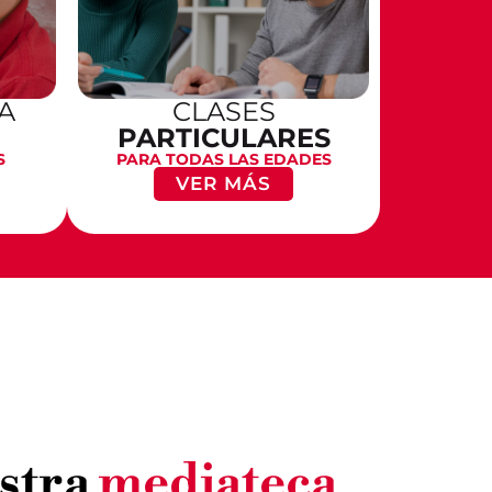
A
CLASES
PARTICULARES
S
PARA TODAS LAS EDADES
VER MÁS
estra
mediateca