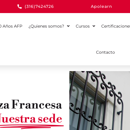
(316)7424726
Apolearn
0 Años AFP
¿Quienes somos?
Cursos
Certificacione
Contacto
za Francesa
uestra sede