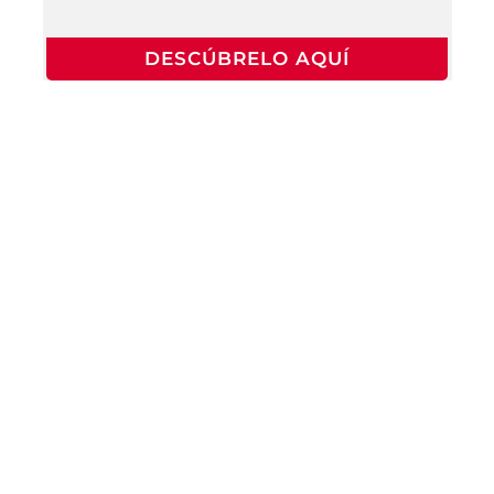
DESCÚBRELO AQUÍ
Te
Se parte
acercamos
de
a la
la
cultura
mediateca
francesa
INSCRIBETE
A LA
MEDIATECA
CONOCE LA
AGENDA
CULTURAL