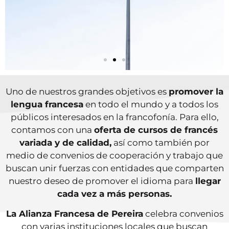
Convenio de
Uno de nuestros grandes objetivos es
promover la
Cooperación con el
lengua francesa
en todo el mundo y a todos los
Gobierno de Québec
públicos interesados en la francofonía. Para ello,
contamos con una
oferta de cursos de francés
Aprende francés en la Alianza Francesa
variada y de calidad,
así como también por
de Pereira y recibe el desembolso
medio de convenios de cooperación y trabajo que
completo de tu curso cuando llegues a
buscan unir fuerzas con entidades que comparten
Québec
nuestro deseo de promover el idioma para
llegar
cada vez a más personas.
Conoce más
La Alianza Francesa de Pereira
celebra convenios
con varias instituciones locales que buscan