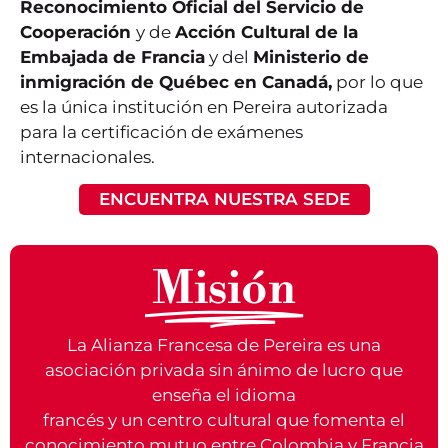
Reconocimiento Oficial del Servicio de
Cooperación
y de
Acción Cultural de la
Embajada de Francia
y del
Ministerio de
inmigración de Québec en Canadá,
por lo que
es la única institución en Pereira autorizada
para la certificación de exámenes
internacionales.
ENCUENTRA NUESTRA SEDE
Misión
La Alianza Francesa de Pereira es una
asociación privada sin ánimo de lucro que
enseña el idioma
francés y un centro cultural que fomenta el
conocimiento mutuo entre Colombia y Francia